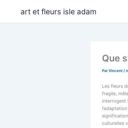
Aller
art et fleurs isle adam
au
contenu
Que s
Par
Vincent
/
m
Les fleurs d
fragile, mê
interrogent 
l’adaptatio
significatio
culturelles v