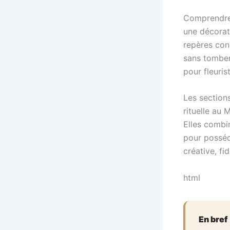
Comprendre 
une décorat
repères con
sans tomber
pour fleuri
Les sections
rituelle au 
Elles combi
pour posséd
créative, fi
html
En bref