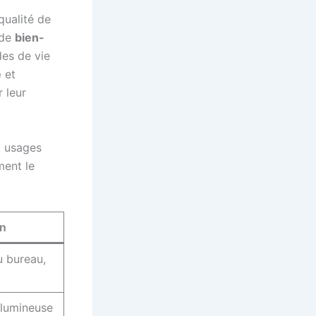
 qualité de
 de
bien-
des de vie
e
et
 leur
t usages
ment le
n
u bureau,
 lumineuse