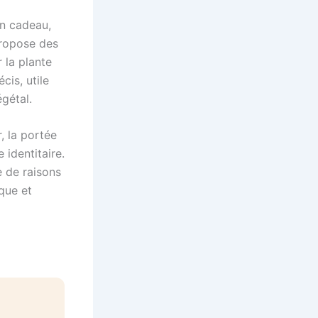
un cadeau,
propose des
 la plante
is, utile
gétal.
, la portée
 identitaire.
e de raisons
que et