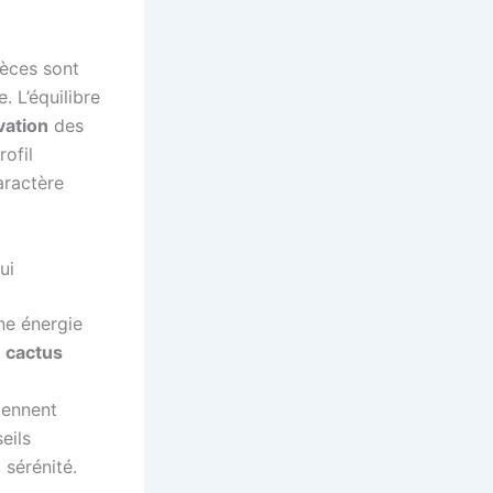
èces sont
. L’équilibre
vation
des
rofil
aractère
ui
ne énergie
e cactus
iennent
eils
 sérénité.