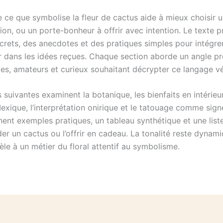
ce que symbolise la fleur de cactus aide à mieux choisir 
ion, ou un porte-bonheur à offrir avec intention. Le texte 
crets, des anecdotes et des pratiques simples pour intégrer
 dans les idées reçues. Chaque section aborde un angle préc
stes, amateurs et curieux souhaitant décrypter ce langage vé
 suivantes examinent la botanique, les bienfaits en intérieur
Mexique, l’interprétation onirique et le tatouage comme signe
nent exemples pratiques, un tableau synthétique et une list
er un cactus ou l’offrir en cadeau. La tonalité reste dynami
dèle à un métier du floral attentif au symbolisme.