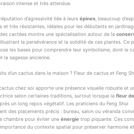
oraison intense et très attendue.
éputation d’agressivité liée à leurs
épines
, beaucoup d’esp
 et très résistantes, idéales pour les débutants en jardinage
des cactées montre une spécialisation autour de la
conser
illustrant la persévérance et la solidité de ces plantes. Ce p
ose les bases pour comprendre leur symbolisme, dont le c
et la sagesse ancienne.
its d’un cactus dans la maison ? Fleur de cactus et Feng Sh
 cactus chez soi apporte une présence visuelle robuste et u
ctrice selon certaines traditions, surtout lorsque la
fleur d
près un long repos végétatif. Les praticiens du Feng Shui
t des placements précis : bureau, salon ou véranda conv
e chambre pour éviter une
énergie
trop piquante. Ces cons
l’importance du contexte spatial pour préserver harmonie et