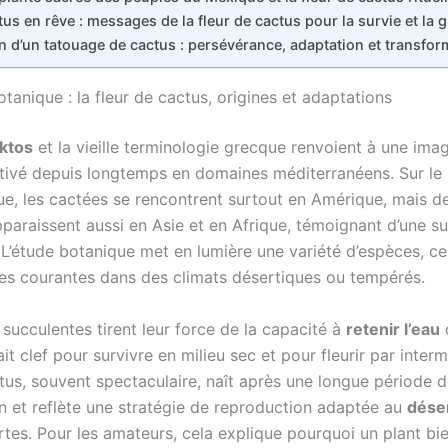
tus en rêve : messages de la fleur de cactus pour la survie et la 
on d’un tatouage de cactus : persévérance, adaptation et transfor
tanique : la fleur de cactus, origines et adaptations
ktos
et la vieille terminologie grecque renvoient à une ima
ltivé depuis longtemps en domaines méditerranéens. Sur le 
e, les cactées se rencontrent surtout en Amérique, mais d
pparaissent aussi en Asie et en Afrique, témoignant d’une s
 L’étude botanique met en lumière une variété d’espèces, ce
tres courantes dans des climats désertiques ou tempérés.
succulentes tirent leur force de la capacité à
retenir l’eau
rait clef pour survivre en milieu sec et pour fleurir par inter
ctus, souvent spectaculaire, naît après une longue période 
n et reflète une stratégie de reproduction adaptée au
dése
rtes. Pour les amateurs, cela explique pourquoi un plant bi