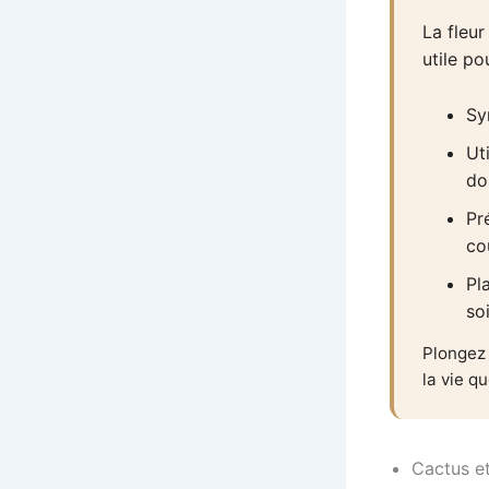
La fleur
utile po
Sy
Ut
do
Pr
co
Pl
soi
Plongez 
la vie q
Cactus et