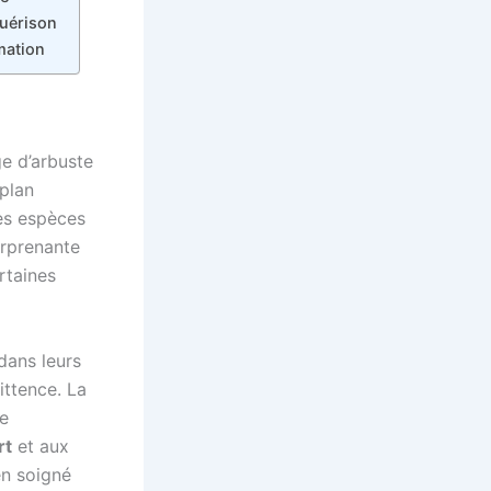
guérison
mation
ge d’arbuste
plan
es espèces
urprenante
rtaines
dans leurs
mittence. La
de
rt
et aux
en soigné