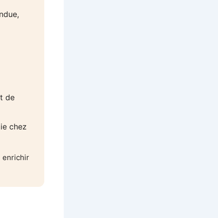
endue,
t de
ie chez
 enrichir