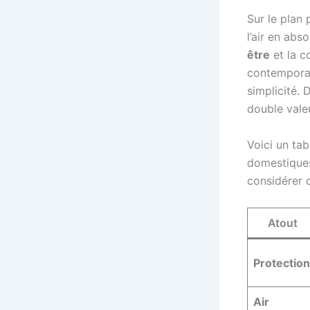
Sur le plan 
l’air en abs
être
et la c
contemporai
simplicité. 
double valeu
Voici un ta
domestiques
considérer 
Atout
Protection
Air