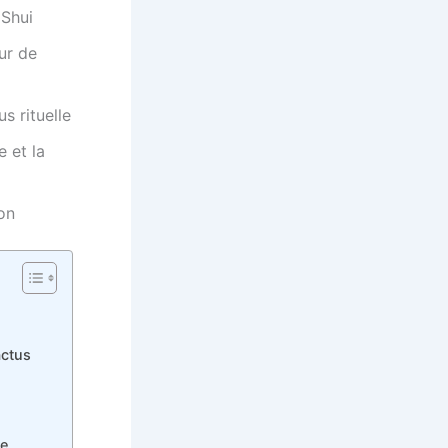
 Shui
ur de
s rituelle
e et la
on
actus
le