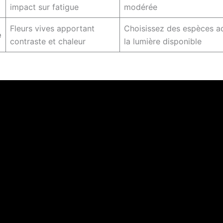
impact sur fatigue
modérée
Fleurs vives apportant
Choisissez des espèces a
e
contraste et chaleur
la lumière disponible