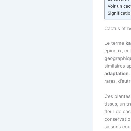
Voir un cac
Significati
Cactus et bo
Le terme
ka
épineux, cu
géographiqu
similaires a
adaptation
.
rares, d’au
Ces plantes 
tissus, un t
fleur de ca
conservatio
saisons cou