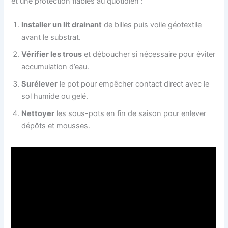
et une protection fiables au quotidien :
Installer un lit drainant
de billes puis voile géotextile
avant le substrat.
Vérifier les trous
et déboucher si nécessaire pour éviter
accumulation d’eau.
Surélever
le pot pour empêcher contact direct avec le
sol humide ou gelé.
Nettoyer
les sous-pots en fin de saison pour enlever
dépôts et mousses.