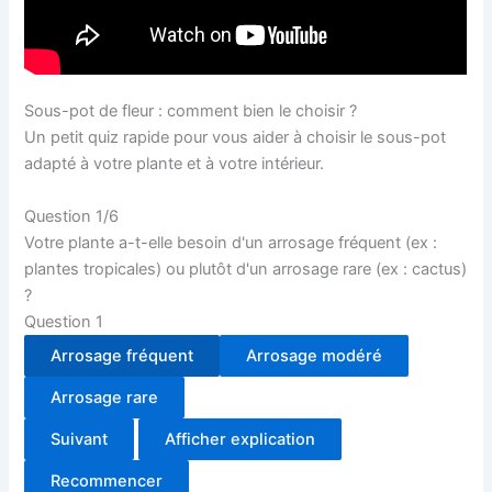
Sous-pot de fleur : comment bien le choisir ?
Un petit quiz rapide pour vous aider à choisir le sous-pot
adapté à votre plante et à votre intérieur.
Question
1
/
6
Votre plante a-t-elle besoin d'un arrosage fréquent (ex :
plantes tropicales) ou plutôt d'un arrosage rare (ex : cactus)
?
Question 1
Arrosage fréquent
Arrosage modéré
Arrosage rare
Suivant
Afficher explication
Recommencer