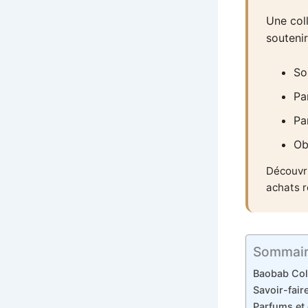
Une coll
souteni
So
Pa
Pa
Ob
Découvri
achats r
Sommai
Baobab Coll
Savoir-fai
Parfums et 