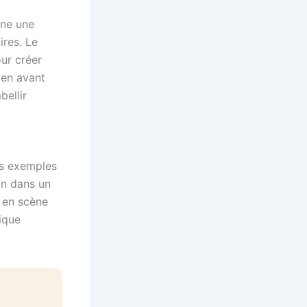
rne une
ires. Le
ur créer
 en avant
ellir
es exemples
on dans un
a en scène
tique