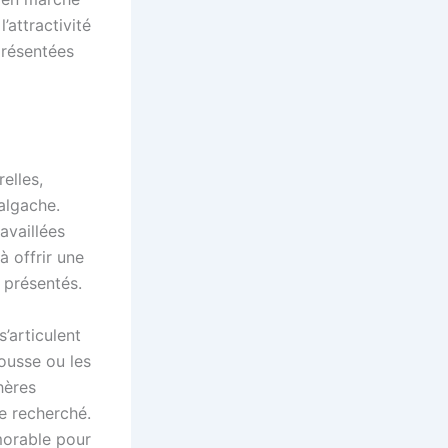
’attractivité
présentées
elles,
algache.
availlées
 offrir une
 présentés.
’articulent
ousse ou les
hères
e recherché.
morable pour