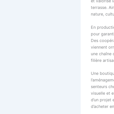
et valorise
terrasse. Ai
nature, cult
En productio
pour garanti
Des coopéra
viennent or
une chaîne c
filière artis
Une boutiqu
l’aménageme
senteurs ch
visuelle et 
d’un projet
d’acheter e