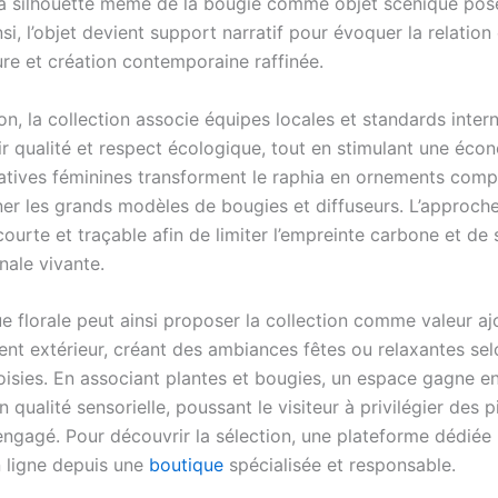
 la silhouette même de la bougie comme objet scénique pos
nsi, l’objet devient support narratif pour évoquer la relation
ure et création contemporaine raffinée.
n, la collection associe équipes locales et standards inter
r qualité et respect écologique, tout en stimulant une écon
tives féminines transforment le raphia en ornements comp
ner les grands modèles de bougies et diffuseurs. L’approche
ourte et traçable afin de limiter l’empreinte carbone et de 
anale vivante.
e florale peut ainsi proposer la collection comme valeur a
nt extérieur, créant des ambiances fêtes ou relaxantes sel
oisies. En associant plantes et bougies, un espace gagne e
en qualité sensorielle, poussant le visiteur à privilégier des 
 engagé. Pour découvrir la sélection, une plateforme dédiée
n ligne depuis une
boutique
spécialisée et responsable.