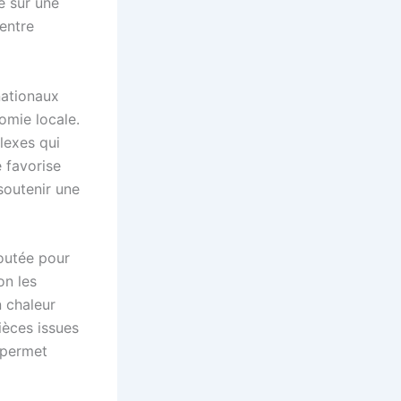
é sur une
 entre
nationaux
omie locale.
lexes qui
 favorise
soutenir une
joutée pour
on les
n chaleur
pièces issues
 permet