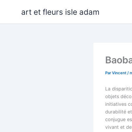
Aller
art et fleurs isle adam
au
contenu
Baoba
Par
Vincent
/
m
La dispariti
objets décor
initiatives 
durabilité e
conjugue est
vivant et d