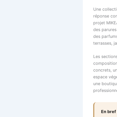
Une collect
réponse con
projet MIKE
des parures
des parfums
terrasses, j
Les sections
composition
concrets, un
espace végét
une boutique
professionne
En bref