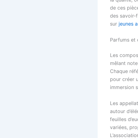
de ces pièce
des savoir-f
sur
jeunes a
Parfums et 
Les composit
mêlant note
Chaque réfé
pour créer 
immersion s
Les appella
autour d’él
feuilles d’
variées, pr
L’associati