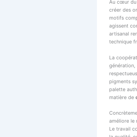
Au cœur du 
créer des o
motifs comp
agissent co
artisanal re
technique fr
La coopérat
génération,
respectueuse
pigments sy
palette aut
matière de
Concrètemen
améliore le 
Le travail c
la qualité,