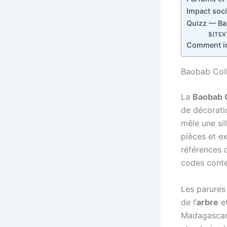
Impact soci
Quizz — Bao
${TEXT
Comment int
Baobab Coll
La
Baobab C
de décorati
mêle une sil
pièces et ex
références 
codes conte
Les parures
de l’
arbre
et
Madagascar.