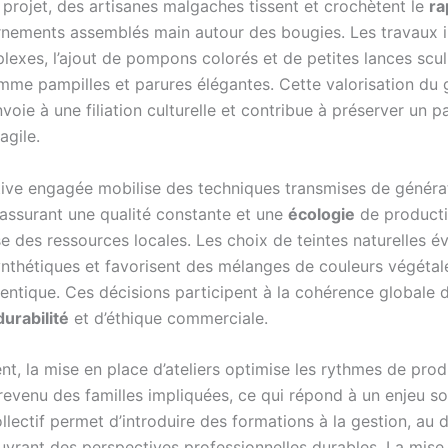
projet, des artisanes malgaches tissent et crochètent le
ra
rnements assemblés main autour des bougies. Les travaux i
lexes, l’ajout de pompons colorés et de petites lances scul
mme pampilles et parures élégantes. Cette valorisation du 
nvoie à une filiation culturelle et contribue à préserver un p
agile.
ive engagée mobilise des techniques transmises de généra
 assurant une qualité constante et une
écologie
de product
 des ressources locales. Les choix de teintes naturelles év
nthétiques et favorisent des mélanges de couleurs végétal
hentique. Ces décisions participent à la cohérence globale 
durabilité
et d’éthique commerciale.
t, la mise en place d’ateliers optimise les rythmes de prod
revenu des familles impliquées, ce qui répond à un enjeu so
ollectif permet d’introduire des formations à la gestion, au 
 ouvrant des perspectives professionnelles durables. La mis