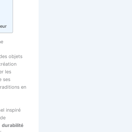
ieur
he
des objets
création
er les
e ses
raditions en
el inspiré
 de
a
durabilité