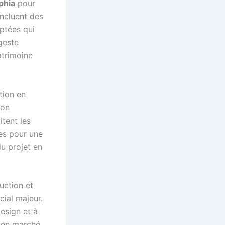
phia
pour
ncluent des
ptées qui
geste
atrimoine
tion en
ion
itent les
es pour une
du projet en
uction et
cial majeur.
design et à
e en marché