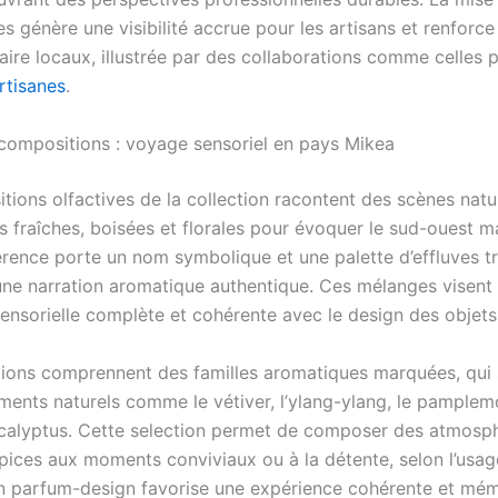
s génère une visibilité accrue pour les artisans et renforce l
aire locaux, illustrée par des collaborations comme celles 
rtisanes
.
compositions : voyage sensoriel en pays Mikea
ions olfactives de la collection racontent des scènes natur
s fraîches, boisées et florales pour évoquer le sud-ouest m
rence porte un nom symbolique et une palette d’effluves tr
une narration aromatique authentique. Ces mélanges visent à
ensorielle complète et cohérente avec le design des objets
tions comprennent des familles aromatiques marquées, qui s
éments naturels comme le vétiver, l’ylang-ylang, le pamplem
eucalyptus. Cette selection permet de composer des atmosp
opices aux moments conviviaux ou à la détente, selon l’usag
on parfum-design favorise une expérience cohérente et mé