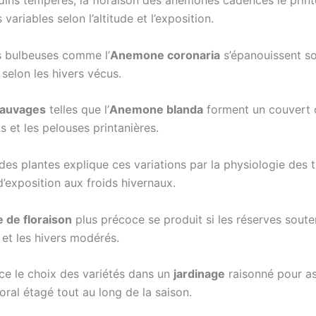
rdins tempérés, la floraison des anémones cadences le pri
variables selon l’altitude et l’exposition.
 bulbeuses comme l’
Anemone coronaria
s’épanouissent so
selon les hivers vécus.
sauvages
telles que l’
Anemone blanda
forment un couvert 
s et les pelouses printanières.
des plantes explique ces variations par la physiologie des 
d’exposition aux froids hivernaux.
 de floraison
plus précoce se produit si les réserves soute
et les hivers modérés.
nce le choix des variétés dans un
jardinage
raisonné pour as
loral étagé tout au long de la saison.