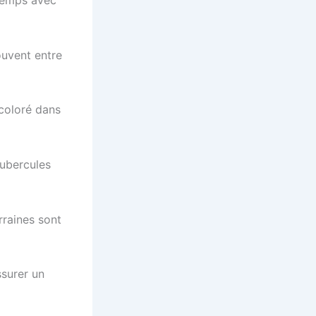
ntemps avec
uvent entre
coloré dans
tubercules
rraines sont
surer un