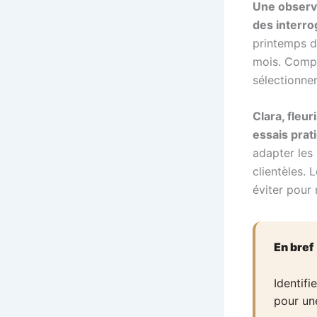
Une observa
des interro
printemps d
mois. Compre
sélectionner
Clara, fleur
essais prat
adapter les
clientèles. 
éviter pour r
En bref
Identifi
pour un