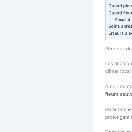
Quand plant
Quand fleu
Résultat
Soins après
Erreurs à é
Périodes de
Les anémone
climat local
Au printemp
fleurs sau
En automne,
prolongent l