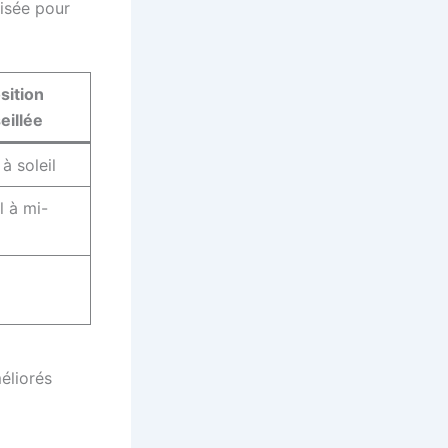
lisée pour
sition
eillée
à soleil
l à mi-
éliorés