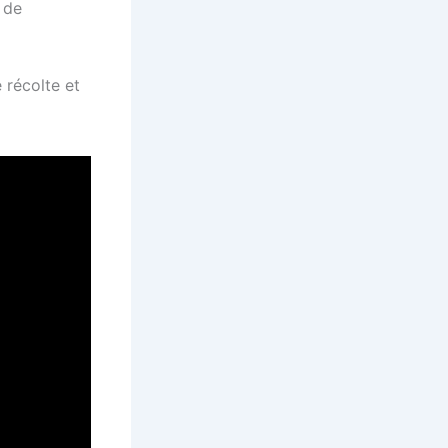
n de
 récolte et