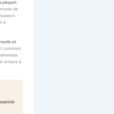
a plupart
émones de
lusieurs
t à
nseils et
nt comment
 demandes
et erreurs à
ssentiel