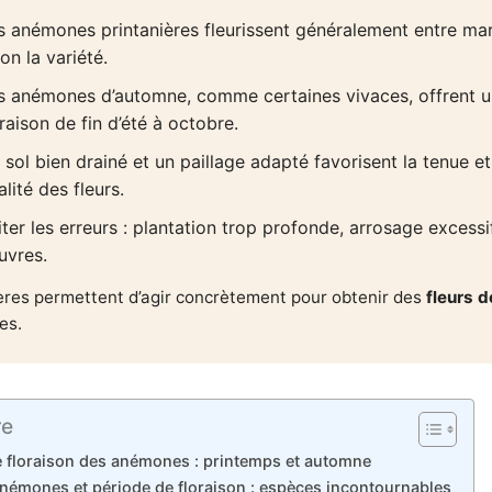
s anémones printanières fleurissent généralement entre mar
on la variété.
s anémones d’automne, comme certaines vivaces, offrent 
oraison de fin d’été à octobre.
 sol bien drainé et un paillage adapté favorisent la tenue et
alité des fleurs.
iter les erreurs : plantation trop profonde, arrosage excessif
uvres.
res permettent d’agir concrètement pour obtenir des
fleurs d
es.
re
e floraison des anémones : printemps et automne
anémones et période de floraison : espèces incontournables