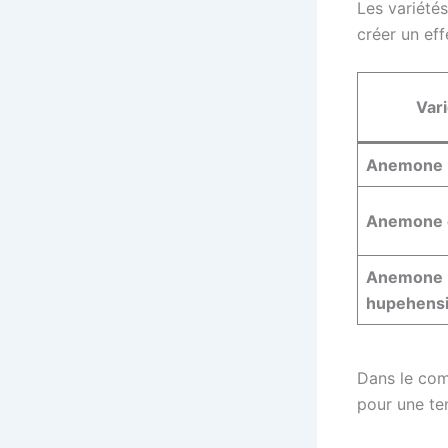
Les variété
créer un eff
Var
Anemone 
Anemone 
Anemone
hupehens
Dans le com
pour une ten