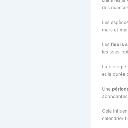
Dans les ja
des nuances 
Les espèces
mars et mai 
Les
fleurs 
les sous-boi
La biologie 
et la durée 
Une
période
abondantes 
Cela influe
calendrier f