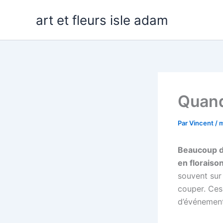
Aller
art et fleurs isle adam
au
contenu
Quand
Par
Vincent
/
m
Beaucoup d
en floraison
souvent sur 
couper. Ces 
d’événement