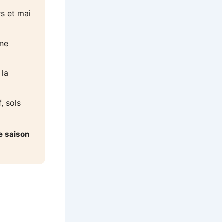
s et mai
une
 la
, sols
e saison