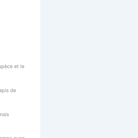
spèce et le
apis de
nsis