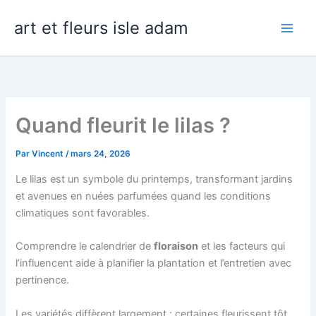
Aller
art et fleurs isle adam
au
contenu
Quand fleurit le lilas ?
Par
Vincent
/
mars 24, 2026
Le lilas est un symbole du printemps, transformant jardins
et avenues en nuées parfumées quand les conditions
climatiques sont favorables.
Comprendre le calendrier de
floraison
et les facteurs qui
l’influencent aide à planifier la plantation et l’entretien avec
pertinence.
Les variétés diffèrent largement : certaines fleurissent tôt,