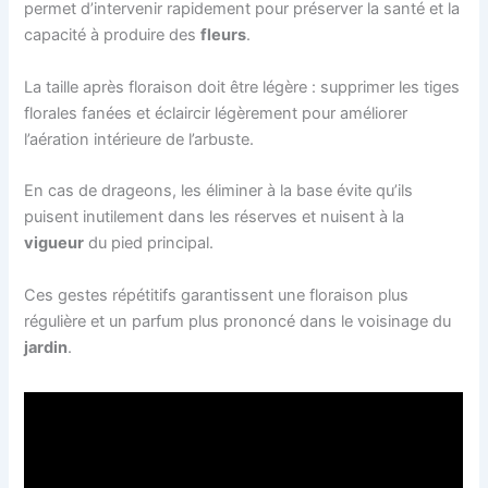
permet d’intervenir rapidement pour préserver la santé et la
capacité à produire des
fleurs
.
La taille après floraison doit être légère : supprimer les tiges
florales fanées et éclaircir légèrement pour améliorer
l’aération intérieure de l’arbuste.
En cas de drageons, les éliminer à la base évite qu’ils
puisent inutilement dans les réserves et nuisent à la
vigueur
du pied principal.
Ces gestes répétitifs garantissent une floraison plus
régulière et un parfum plus prononcé dans le voisinage du
jardin
.