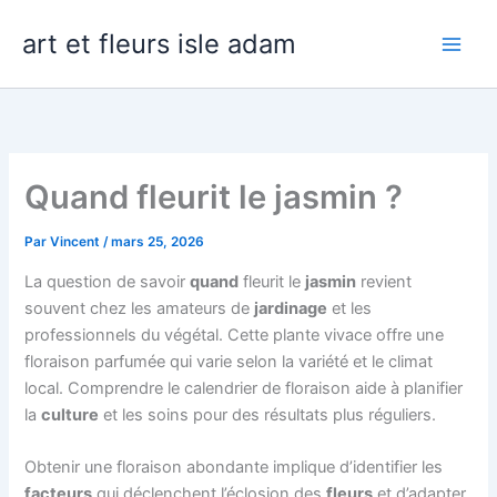
Aller
art et fleurs isle adam
au
contenu
Quand fleurit le jasmin ?
Par
Vincent
/
mars 25, 2026
La question de savoir
quand
fleurit le
jasmin
revient
souvent chez les amateurs de
jardinage
et les
professionnels du végétal. Cette plante vivace offre une
floraison parfumée qui varie selon la variété et le climat
local. Comprendre le calendrier de floraison aide à planifier
la
culture
et les soins pour des résultats plus réguliers.
Obtenir une floraison abondante implique d’identifier les
facteurs
qui déclenchent l’éclosion des
fleurs
et d’adapter