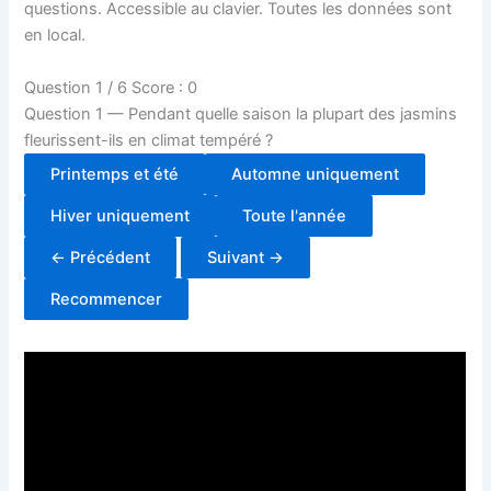
questions. Accessible au clavier. Toutes les données sont
en local.
Question 1 / 6
Score : 0
Question 1 — Pendant quelle saison la plupart des jasmins
fleurissent-ils en climat tempéré ?
Printemps et été
Automne uniquement
Hiver uniquement
Toute l'année
← Précédent
Suivant →
Recommencer