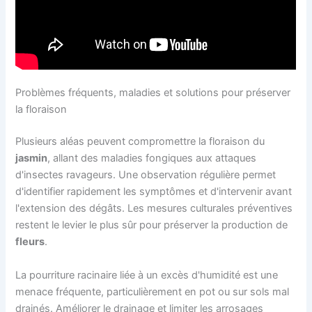
Problèmes fréquents, maladies et solutions pour préserver
la floraison
Plusieurs aléas peuvent compromettre la floraison du
jasmin
, allant des maladies fongiques aux attaques
d'insectes ravageurs. Une observation régulière permet
d'identifier rapidement les symptômes et d'intervenir avant
l'extension des dégâts. Les mesures culturales préventives
restent le levier le plus sûr pour préserver la production de
fleurs
.
La pourriture racinaire liée à un excès d'humidité est une
menace fréquente, particulièrement en pot ou sur sols mal
drainés. Améliorer le drainage et limiter les arrosages